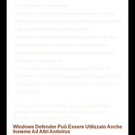
verificarne tutte le funzionalità.
A detta di un nostro lettore il problema verrebbe così risolto
definitivamente, in quanto si procederebbe al downgrade dalla
versione 11.x del driver a quella precedente.
Con “Opera” si parte dal menu “File” per accedere alla voce
“Importa ed esporta” che permette di utilizzare diverse
funzioni per importare ed esportare l’elenco dei preferiti ed
anche gli account di posta.
Ora che sapete come disattivare Windows Defender su
Windows 10 non mi resta che augurarvi buon proseguimento di
navigazione e vi ricordo che un commento in basso e sempre
molto gradito.
Fare clic su Riavvia e attendere che venga visualizzata la
schermata Impostazioni di avvio. Ora, fai clic su Opzioni
avanzate seguito da Ripristino all’avvio.
Windows Defender Può Essere Utilizzato Anche
Insieme Ad Altri Antivirus