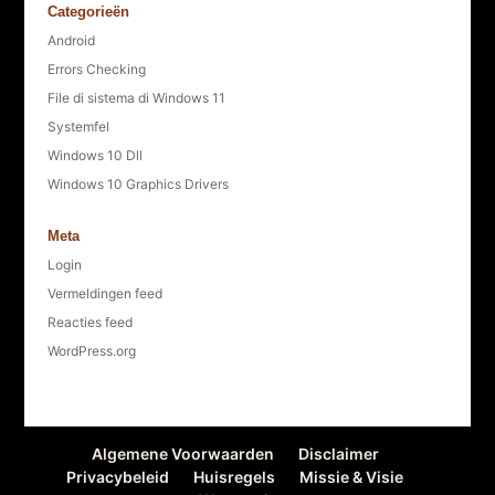
Categorieën
Android
Errors Checking
File di sistema di Windows 11
Systemfel
Windows 10 Dll
Windows 10 Graphics Drivers
Meta
Login
Vermeldingen feed
Reacties feed
WordPress.org
Algemene Voorwaarden
Disclaimer
Privacybeleid
Huisregels
Missie & Visie