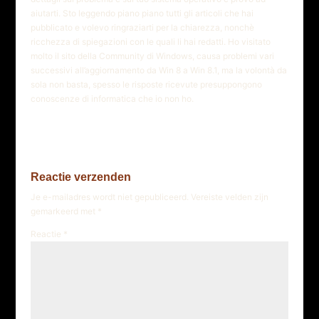
aiutarti. Sto leggendo piano piano tutti gli articoli che hai
pubblicato e volevo ringraziarti per la chiarezza, nonchè
ricchezza di spiegazioni con le quali li hai redatti. Ho visitato
molto il sito della Community di Windows, causa problemi vari
successivi all’aggiornamento da Win 8 a Win 8.1, ma la volontà da
sola non basta, spesso le risposte ricevute presuppongono
conoscenze di informatica che io non ho.
Reactie verzenden
Je e-mailadres wordt niet gepubliceerd.
Vereiste velden zijn
gemarkeerd met
*
Reactie
*