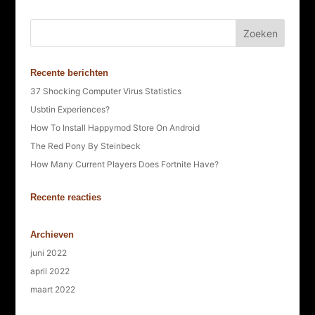
Recente berichten
37 Shocking Computer Virus Statistics
Usbtin Experiences?
How To Install Happymod Store On Android
The Red Pony By Steinbeck
How Many Current Players Does Fortnite Have?
Recente reacties
Archieven
juni 2022
april 2022
maart 2022