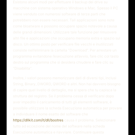
Esistono alcuni modi per effettuare il backup dei drive su
macchine con sistema operativo Windows e Mac. Spesso il PC
viene venduto con numerosi software di terze parti che
potrebbero non essere necessari. Tali applicazioni sono note
come bloatware e possono occupare spazio notevole a causa
delle grandi dimensioni. Utilizzare tale funzione per rimuovere
altri file e applicazioni che occupano memoria extra e spazio sul
disco. Un ottimo posto per verificare file vecchi e inutilizzati
consiste nell’eliminare la cartella “Download”. Per arrestare un
programma evitandone l’esecuzione all’avvio, fare clic col tasto
destro sul programma che si desidera chiudere e fare clic su
“Disabilita”.
Inoltre, i valori possono memorizzare dati di diversi tipi, inclusi
String, Binary, DWORD, QWORD e altri. Non hai davvero bisogno
di capire quel livello di dettaglio, ma si spera che tu capisca la
struttura del registro. Se il problema cessa di verificarsi dopo
aver impedito il caricamento di tutti gli elementi software, è
possibile utilizzare la scheda Esecuzione automatica per provare
a individuare il nome esatto del software che
https://dllkit.com/it/dll/bootres
causa il problema. Selezionare
tutto ad eccezione del nome del software nella scheda
Esecuzione automatica e riavviare. Continuare questa