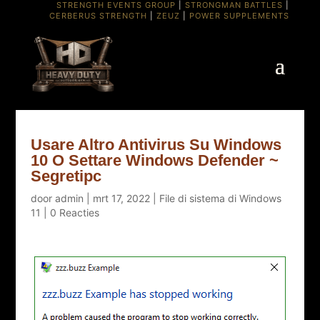
STRENGTH EVENTS GROUP
|
STRONGMAN BATTLES
|
CERBERUS STRENGTH
|
ZEUZ
|
POWER SUPPLEMENTS
Usare Altro Antivirus Su Windows
10 O Settare Windows Defender ~
Segretipc
door
admin
|
mrt 17, 2022
|
File di sistema di Windows
11
|
0 Reacties