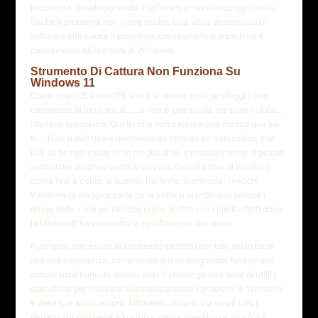
procedura, deselezionando il software e riavviando ogni volta,
finché il problema non viene risolto. Una volta determinato il
software che causa il problema, disinstallarlo o impedirne il
caricamento all’apertura di Windows.
Strumento Di Cattura Non Funziona Su
Windows 11
Crede che iOS e macOS siano la stessa cosa,se rileggi il suo
commento al tuo capirai……e non e’ una svista ma cosa voluta…
l’italiano lo capisco. Quello che non capisce una mazza qua sei
tu… Non si puó usare nemmeno un tono un po’ sarcastico, che
iOS su pc non esiste lo so meglio di te, e probabilmente di pc con
android ne avranno venduti un paio. Quindi prima di insultare
conta fino a cento, e quando hai finito ricomincia. I vecchi
Windows la maggior parte delle volte si piantavano perché i
driver delle varie periferiche erano scritte con i piedi infatti dopo
la Microsoft ha introdotto la certificazioni dei driver.
Purtroppo non esiste lo strumento perfetto per tutti ma in base
alla mia esperienza, solitamente questi programmi funzionano
abbastanza bene. In questo post ti propongo una serie di utility
specifiche per risolvere automaticamente i problemi di Windows
e delle sue applicazioni. Altrimenti, inviami via email tutti i
dettagli sul problema e sul tuo sistema operativo e provo ad