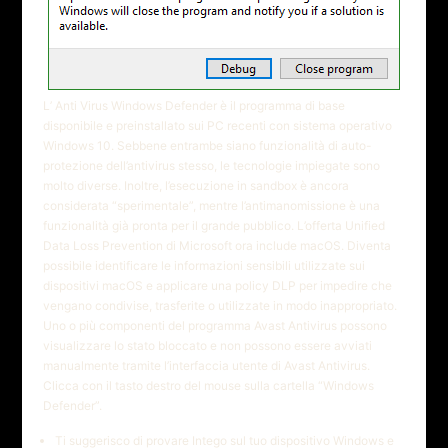
L’ Anti Virus Windows Defender è il programma di base
disponibile e preinstallato sui PC recenti con sistema operativo
Windows 10. Sebbene entrambe siano funzionalità di auto-
protezione dell’antivirus stesso, le tecnologie impiegate sono
molto diverse. Inoltre, l’esecuzione in sandbox è ancora
considerata “sperimentale”, mentre l’antimanomissione è una
funzionalità già pronta per il grande pubblico. L’offerta Unified
Data Loss Prevention di Microsoft ora include macOS. Diventa
possibile identificare le informazioni sensibili utilizzate sui
dispositivi macOS e applicare una policy DLP per impedire che
vengano condivise, trasferite o utilizzate in modo inappropriato.
Uno o più componenti del programma Avast Antivirus possono
visualizzare lo stato bloccato e non possono essere avviati
manualmente tramite l’interfaccia utente di Avast Antivirus.
Clicca con il tasto destro del mouse sulla cartella “Windows
Defender”.
Ti suggerisco di provare Intego sul tuo dispositivo Windows e