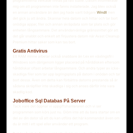
programfilerna verkade finnas på rätt ställe. Datorn informerade
mig om att programmen inte fanns installerade. Jag blev också
en annan användare än den jag hade varit tidigare
Windll
men
det gick ju att ändra. Skannar hela datorn och hittar och tar bort
onödiga appar, filer och annan skräpdata som tar plats och gör
enheten långsammare. Det användarvänliga gränssnittet gör att
det går snabbt och enkelt att finjustera datorn när Avast Cleanup
Premium hittar saker som kan tas bort.
Gratis Antivirus
Ett RAM minne arbetar också snabbare än t.ex en växlingsfil i
Windows som därigenom ligger placerad på hårddisken eftersom
hårddiskar oftast arbetar långsammare. Och andra typer av icke-
skadliga filer som tar upp lagringsplats på datorn i onödan och tar
bort dessa. Även om detta kan förbättra datorns prestanda så är
sådana skräpfiler inte skadliga i sig och anses därför inte vara
skadlig kod.
Joboffice Sql Databas På Server
Tack vare det öppnar vi uppgiftshanteraren och vi ser
programmen som körs just nu. Glöm inte att du bara startar om en
del av din dator så att du kan utföra det här kommandot även om
du är mitt i ett spel eller använder ett program.