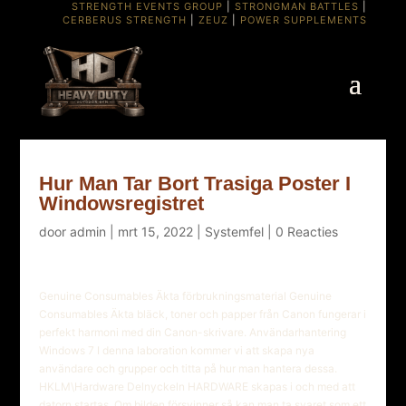
STRENGTH EVENTS GROUP
|
STRONGMAN BATTLES
|
CERBERUS STRENGTH
|
ZEUZ
|
POWER SUPPLEMENTS
Hur Man Tar Bort Trasiga Poster I
Windowsregistret
door
admin
|
mrt 15, 2022
|
Systemfel
|
0 Reacties
Genuine Consumables Äkta förbrukningsmaterial Genuine
Consumables Äkta bläck, toner och papper från Canon fungerar i
perfekt harmoni med din Canon-skrivare. Användarhantering
Windows 7 I denna laboration kommer vi att skapa nya
användare och grupper och titta på hur man hantera dessa.
HKLM\Hardware Delnyckeln HARDWARE skapas i och med att
datorn startas. Om bilden försvinner så kan man ta svaret som ett