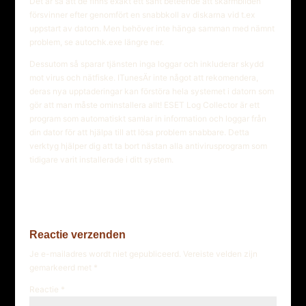
Det är så att de finns exakt ett sånt beteende att skärmbilden
försvinner efter genomfört en snabbkoll av diskarna vid t.ex
uppstart av datorn. Men behöver inte hänga samman med nämnt
problem, se autochk.exe längre ner.
Dessutom så sparar tjänsten inga loggar och inkluderar skydd
mot virus och nätfiske. ITunesÄr inte något att rekomendera,
deras nya upptaderingar kan förstöra hela systemet i datorn som
gör att man måste ominstallera allt! ESET Log Collector är ett
program som automatiskt samlar in information och loggar från
din dator för att hjälpa till att lösa problem snabbare. Detta
verktyg hjälper dig att ta bort nästan alla antivirusprogram som
tidigare varit installerade i ditt system.
Reactie verzenden
Je e-mailadres wordt niet gepubliceerd.
Vereiste velden zijn
gemarkeerd met
*
Reactie
*