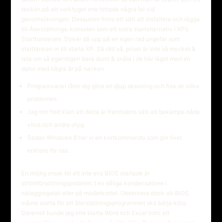
tecken på att verktyget inte hittade några fel vid
genomsökningen. Dessutom finns ett sätt att installera och lägga
till Återställnings-konsolen som ett extra startalternativ i XP’s
Starthanterare. Dyker då upp på en egen rad ungefär som
startlänken in till starta XP. Så rätt så, priset är inte så mycket &
tala om så egentligen bara dumt & snåla i de här läget med en
dator med några år på nacken.
Programvaran låter dig göra en djup skanning och fixa de olika
problemen.
Jag tror helt klart att detta är framtidens sätt att bekämpa både
virus och andra otyg.
Sedan Windows 8 har vi en kortkommando som gör livet
enklare för oss.
En möjlig orsak till att inte ens BIOS startade är
strömförsörjningsproblem, t ex dåliga kondensatorer i
nätaggregatet eller på moderkortet. Observera dock att BIOS
måste starta för att återställningsprogrammet ska börja köra.
Däremot kunde jag inte starta Word och Excel trots att